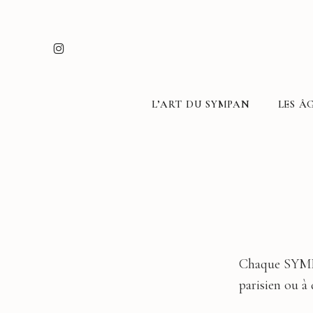
Skip
to
INSTAGRAM
main
content
L’ART DU SYMPAN
LES ÂG
Chaque SYMPAN
parisien ou à 