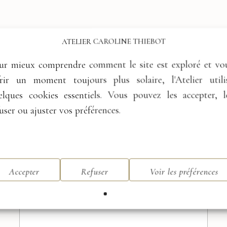
ATELIER CAROLINE THIEBOT
ur mieux comprendre comment le site est exploré et vo
Nom
*
frir un moment toujours plus solaire, l'Atelier utili
elques cookies essentiels. Vous pouvez les accepter, l
Prénom
Nom
user ou ajuster vos préférences.
*
E-mail
*
V
o
t
r
Accepter
Refuser
Voir les préférences
e
q
Votre projet / Votre demande
*
u
a
n
d