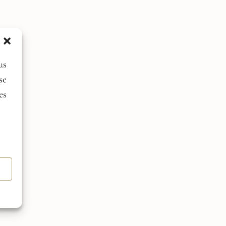
us
se
es