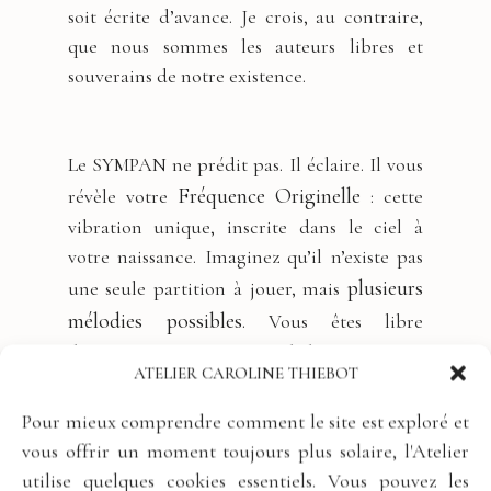
soit écrite d’avance. Je crois, au contraire,
que nous sommes les auteurs libres et
souverains de notre existence.
Le SYMPAN ne prédit pas. Il éclaire. Il vous
Fréquence Originelle
révèle votre
: cette
vibration unique, inscrite dans le ciel à
votre naissance. Imaginez qu’il n’existe pas
plusieurs
une seule partition à jouer, mais
mélodies possibles
. Vous êtes libre
d’emprunter n’importe quel chemin.
ATELIER CAROLINE THIEBOT
Pour mieux comprendre comment le site est exploré et
vibrent plus
Cependant, certains chemins
vous offrir un moment toujours plus solaire, l'Atelier
juste
. Lorsque vous vous alignez sur votre
utilise quelques cookies essentiels. Vous pouvez les