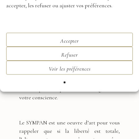
fréquence originelle, la vie change de
accepter, les refuser ou ajuster vos préférences.
qualité : les obstacles s’allègent et
merveilleuses synchronicités
les
apparaissent, venant confirmer que vous
êtes en résonance avec elle.
Accepter
Refuser
Mon art est de sculpter votre singularité,
Voir les préférences
votre fréquence originelle et de
merveilleuses synchronicités célestes dans la
matière pour les porter à votre regard et à
votre conscience.
Le SYMPAN est une oeuvre d’art pour vous
rappeler que si la liberté est totale,