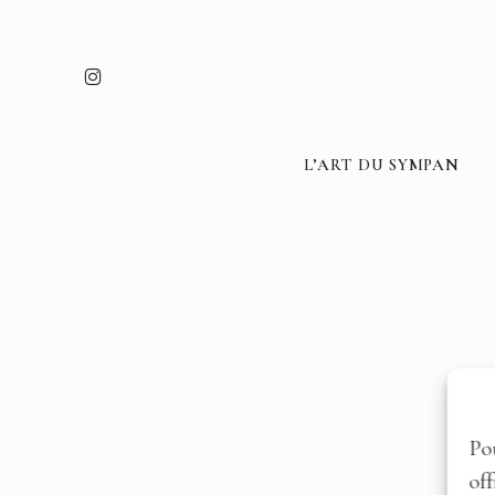
Skip
to
INSTAGRAM
main
content
L’ART DU SYMPAN
Po
of